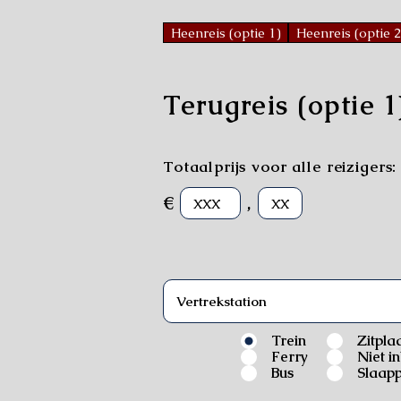
Heenreis (optie 1)
Heenreis (optie 2
Terugreis (optie 1
Totaalprijs voor alle reizigers:
€
,
Trein
Zitpla
Ferry
Niet i
Bus
Slaapp