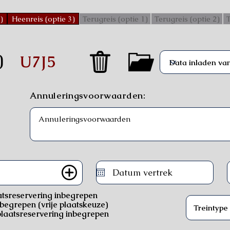
)
Heenreis (optie 3)
Terugreis (optie 1)
Terugreis (optie 2)
T
)
U7J5
Annuleringsvoorwaarden:
atsreservering inbegrepen
nbegrepen (vrije plaatskeuze)
laatsreservering inbegrepen