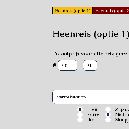
Heenreis (optie 1)
Heenreis (optie 2
Heenreis (optie 1
Totaalprijs voor alle reizigers:
€
,
Trein
Zitpla
Ferry
Niet i
Bus
Slaapp