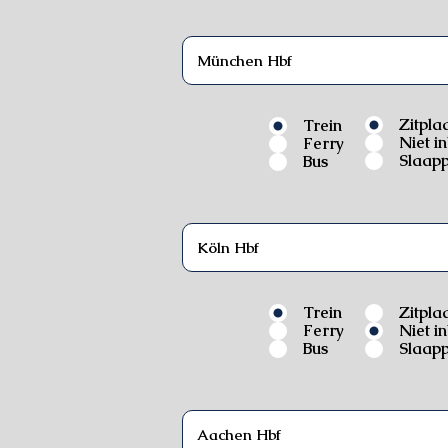
Zitpla
Trein
Niet i
Ferry
Slaapp
Bus
Trein
Zitpla
Ferry
Niet i
Bus
Slaapp