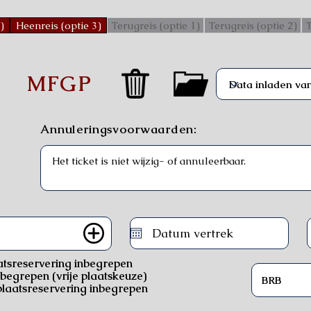
)
Heenreis (optie 3)
Terugreis (optie 1)
Terugreis (optie 2)
T
)
MFGP
Annuleringsvoorwaarden:
atsreservering inbegrepen
nbegrepen (vrije plaatskeuze)
laatsreservering inbegrepen