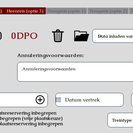
)
Heenreis (optie 3)
Terugreis (optie 1)
Terugreis (optie 2)
T
)
0DPO
Annuleringsvoorwaarden:
atsreservering inbegrepen
nbegrepen (vrije plaatskeuze)
laatsreservering inbegrepen