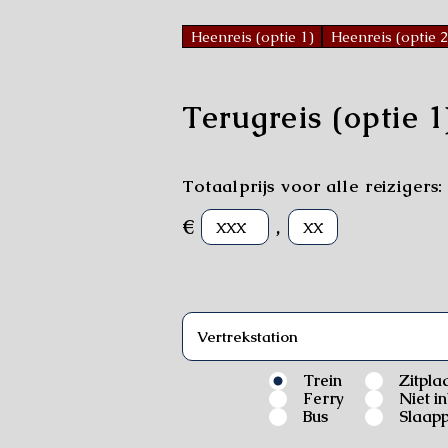
Heenreis (optie 1)
Heenreis (optie 2
Terugreis (optie 1
Totaalprijs voor alle reizigers:
€
,
Trein
Zitpla
Ferry
Niet i
Bus
Slaapp