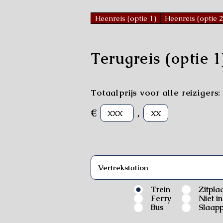
Heenreis (optie 1)
Heenreis (optie 2
Terugreis (optie 1
Totaalprijs voor alle reizigers:
€
,
Trein
Zitpla
Ferry
Niet i
Bus
Slaapp