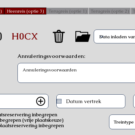
)
Heenreis (optie 3)
Terugreis (optie 1)
Terugreis (optie 2)
T
)
H0CX
Annuleringsvoorwaarden:
atsreservering inbegrepen
nbegrepen (vrije plaatskeuze)
laatsreservering inbegrepen