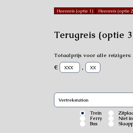
Heenreis (optie 1)
Heenreis (optie 2
Terugreis (optie 3
Totaalprijs voor alle reizigers:
€
,
Trein
Zitpla
Ferry
Niet i
Bus
Slaapp