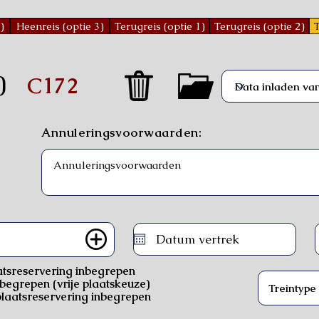
)
Heenreis (optie 3)
Terugreis (optie 1)
Terugreis (optie 2)
T
)
C172
Annuleringsvoorwaarden:
atsreservering inbegrepen
nbegrepen (vrije plaatskeuze)
laatsreservering inbegrepen