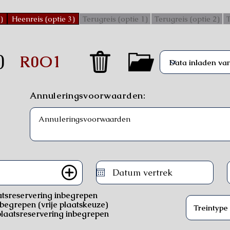
)
Heenreis (optie 3)
Terugreis (optie 1)
Terugreis (optie 2)
T
)
R0O1
Annuleringsvoorwaarden:
atsreservering inbegrepen
nbegrepen (vrije plaatskeuze)
laatsreservering inbegrepen