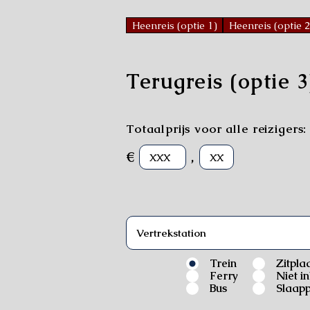
Heenreis (optie 1)
Heenreis (optie 2
Terugreis (optie 3
Totaalprijs voor alle reizigers:
€
,
Trein
Zitpla
Ferry
Niet i
Bus
Slaapp