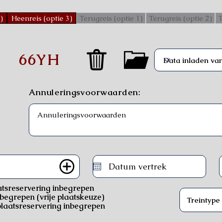
)
Heenreis (optie 3)
Terugreis (optie 1)
Terugreis (optie 2)
T
)
66YH
Annuleringsvoorwaarden:
atsreservering inbegrepen
nbegrepen (vrije plaatskeuze)
laatsreservering inbegrepen