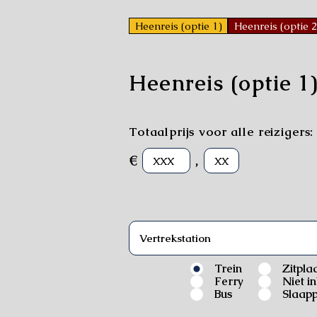
Heenreis (optie 1)
Heenreis (optie 2
Heenreis (optie 1
Totaalprijs voor alle reizigers:
€
,
Trein
Zitpla
Ferry
Niet i
Bus
Slaapp