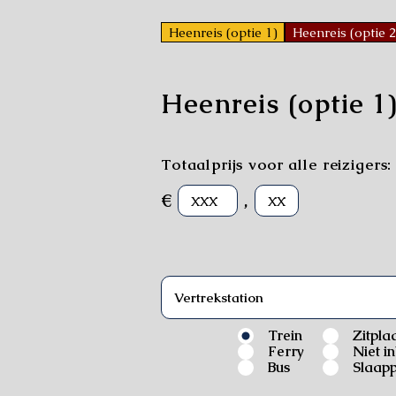
Heenreis (optie 1)
Heenreis (optie 2
Heenreis (optie 1
Totaalprijs voor alle reizigers:
€
,
Trein
Zitpla
Ferry
Niet i
Bus
Slaapp