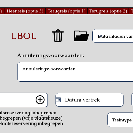
)
Heenreis (optie 3)
Terugreis (optie 1)
Terugreis (optie 2)
T
)
LBOL
Annuleringsvoorwaarden:
atsreservering inbegrepen
nbegrepen (vrije plaatskeuze)
laatsreservering inbegrepen