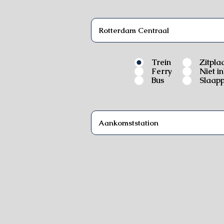
Trein
Zitpla
Ferry
Niet i
Bus
Slaapp