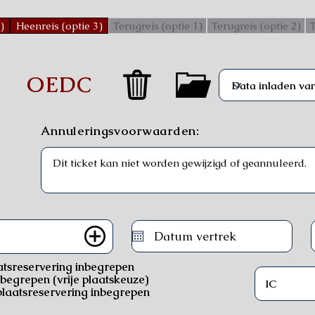
)
Heenreis (optie 3)
Terugreis (optie 1)
Terugreis (optie 2)
T
)
OEDC
Annuleringsvoorwaarden:
atsreservering inbegrepen
nbegrepen (vrije plaatskeuze)
laatsreservering inbegrepen