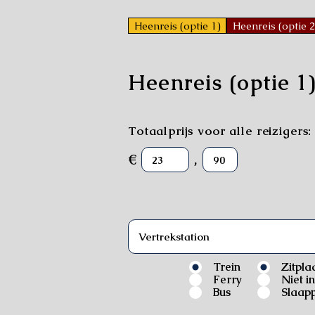
Heenreis (optie 1)
Heenreis (optie 2
Heenreis (optie 1
Totaalprijs voor alle reizigers:
€
,
Trein
Zitpla
Ferry
Niet i
Bus
Slaapp